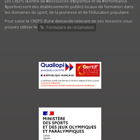
Les CREPS (
C
entre de
R
essources d’
E
xpertise et de
P
erformance
S
portive) sont des établissements publics locaux de formation dans
les domaines du sport, de la jeunesse et de l’éducation populaire.
Pour saisir le CREPS d’une demande relevant de ses missions vous
pouvez utiliser le
Formulaire de réclamation