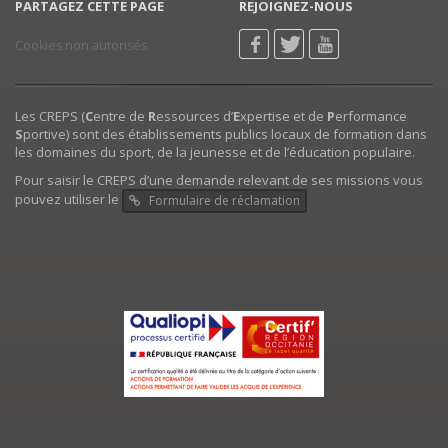
PARTAGEZ CETTE PAGE
REJOIGNEZ-NOUS
Cookies non autorisés
Les CREPS (
C
entre de
R
essources d’
E
xpertise et de
P
erformance
S
portive) sont des établissements publics locaux de formation dans
les domaines du sport, de la jeunesse et de l’éducation populaire.
Pour saisir le CREPS d’une demande relevant de ses missions vous
pouvez utiliser le
Formulaire de réclamation